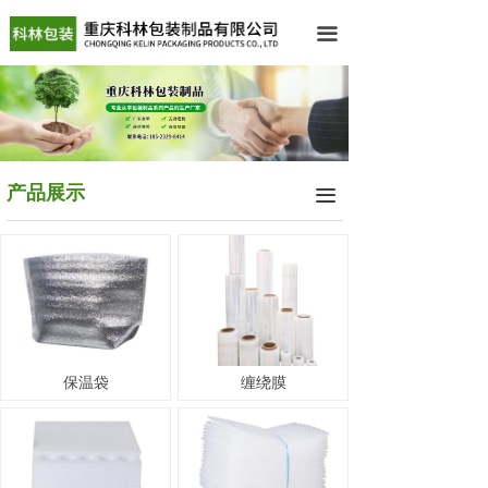
首页
끀
关于我们
产品展示
荣誉资质
产品展示
끀
公司环境
行业资讯
联系我们
保温袋
缠绕膜